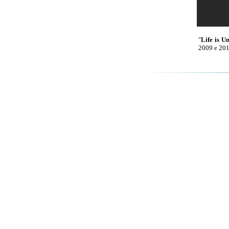
"
Life is U
2009 e 201