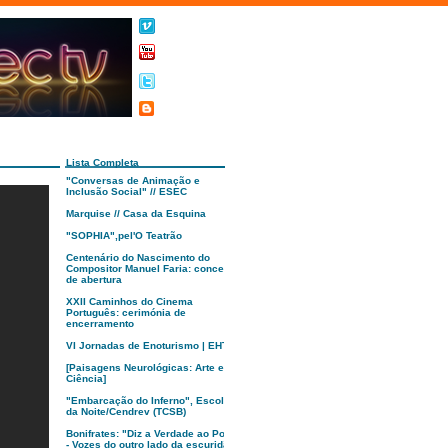
Lista Completa
"Conversas de Animação e
Inclusão Social" // ESEC
Marquise // Casa da Esquina
"SOPHIA",pel'O Teatrão
Centenário do Nascimento do
Compositor Manuel Faria: concerto
de abertura
XXII Caminhos do Cinema
Português: cerimónia de
encerramento
VI Jornadas de Enoturismo | EHTC
[Paisagens Neurológicas: Arte e
Ciência]
"Embarcação do Inferno", Escola
da Noite/Cendrev (TCSB)
Bonifrates: "Diz a Verdade ao Poder
- Vozes do outro lado da escuridão"