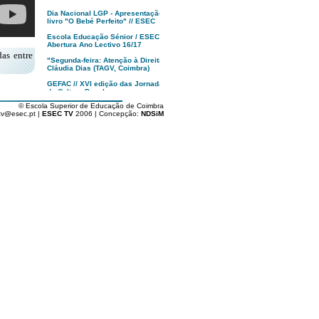
Dia Nacional LGP - Apresentação
livro "O Bebé Perfeito" // ESEC
Escola Educação Sénior / ESEC -
Abertura Ano Lectivo 16/17
das entre
"Segunda-feira: Atenção à Direita!",
Cláudia Dias (TAGV, Coimbra)
GEFAC // XVI edição das Jornadas
de Cultura Popular
© Escola Superior de Educação de Coimbra
MUSEU, Francisco Tropa | anozero:
tv@esec.pt |
ESEC TV
2006 | Concepção:
NDSiM
bienal de arte contemporânea de
Coimbra
Apresentação XXII Festival
Caminhos do Cinema Português
Tindersticks “The Waiting Room” -
Coimbra - PT
"O Republicário"
Dia da ESEC '16
Alunos de Arte e Design ESEC
vencem Fiat 500 Second Skin
Politécnico de Coimbra : Abertura
Solene Aulas '16/17
Inauguração 17ª Festa do Cinema
Francês // Coimbra
Livro "Rota dos Cafés com História
de Portugal" // Vitor Marques
Apresentação Licenciatura em
Gastronomia