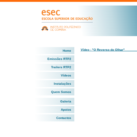
Vídeo : "O Reverso do Olhar"
Home
Emissões RTP2
Trailers RTP2
Vídeos
Instalações
Quem Somos
Galeria
Apoios
Contactos