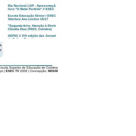
Dia Nacional LGP - Apresentação
livro "O Bebé Perfeito" // ESEC
Escola Educação Sénior / ESEC -
Abertura Ano Lectivo 16/17
"Segunda-feira: Atenção à Direita!",
Cláudia Dias (TAGV, Coimbra)
GEFAC // XVI edição das Jornadas
de Cultura Popular
a
MUSEU, Francisco Tropa | anozero:
e
bienal de arte contemporânea de
Coimbra
Apresentação XXII Festival
Caminhos do Cinema Português
Escola Superior de Educação de Coimbra
Tindersticks “The Waiting Room” -
pt |
ESEC TV
2006 | Concepção:
NDSiM
Coimbra - PT
"O Republicário"
Dia da ESEC '16
Alunos de Arte e Design ESEC
vencem Fiat 500 Second Skin
Politécnico de Coimbra : Abertura
Solene Aulas '16/17
Inauguração 17ª Festa do Cinema
Francês // Coimbra
Livro "Rota dos Cafés com História
de Portugal" // Vitor Marques
Apresentação Licenciatura em
Gastronomia