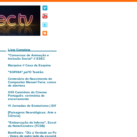
Lista Completa
"Conversas de Animação e
Inclusão Social" // ESEC
Marquise // Casa da Esquina
"SOPHIA",pel'O Teatrão
Centenário do Nascimento do
Compositor Manuel Faria: concerto
de abertura
XXII Caminhos do Cinema
Português: cerimónia de
encerramento
VI Jornadas de Enoturismo | EHTC
[Paisagens Neurológicas: Arte e
Ciência]
"Embarcação do Inferno", Escola
da Noite/Cendrev (TCSB)
Bonifrates: "Diz a Verdade ao Poder
- Vozes do outro lado da escuridão"