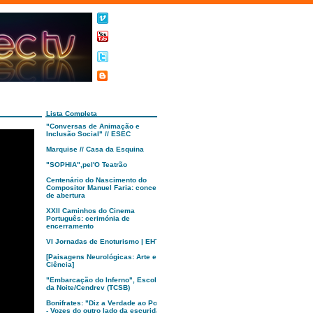
Lista Completa
"Conversas de Animação e
Inclusão Social" // ESEC
Marquise // Casa da Esquina
"SOPHIA",pel'O Teatrão
Centenário do Nascimento do
Compositor Manuel Faria: concerto
de abertura
XXII Caminhos do Cinema
Português: cerimónia de
encerramento
VI Jornadas de Enoturismo | EHTC
[Paisagens Neurológicas: Arte e
Ciência]
"Embarcação do Inferno", Escola
da Noite/Cendrev (TCSB)
Bonifrates: "Diz a Verdade ao Poder
- Vozes do outro lado da escuridão"