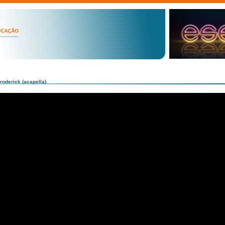
roderick (acapella)