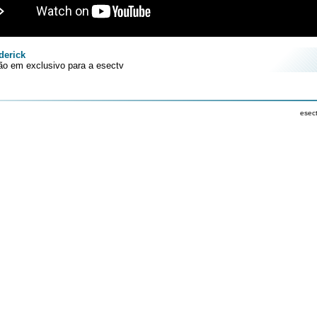
derick
o em exclusivo para a esectv
esec