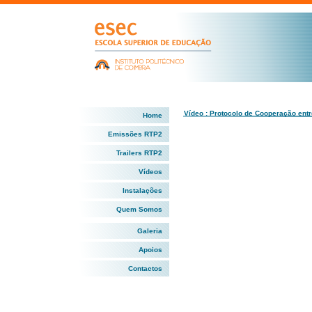
Vídeo : Protocolo de Cooperação en
Home
Emissões RTP2
Trailers RTP2
Vídeos
Instalações
Quem Somos
Galeria
Apoios
Contactos