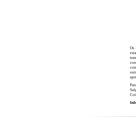
Os 
est
tra
con
com
out
apr
Par
Sal
Coi
Inf