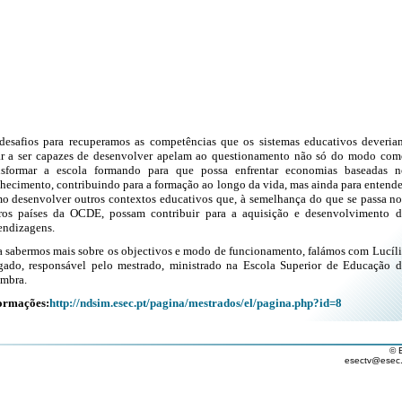
desafios para recuperamos as competências que os sistemas educativos deveria
ar a ser capazes de desenvolver apelam ao questionamento não só do modo com
nsformar a escola formando para que possa enfrentar economias baseadas n
hecimento, contribuindo para a formação ao longo da vida, mas ainda para entende
o desenvolver outros contextos educativos que, à semelhança do que se passa no
ros países da OCDE, possam contribuir para a aquisição e desenvolvimento d
endizagens.
a sabermos mais sobre os objectivos e modo de funcionamento, falámos com Lucíli
gado, responsável pelo mestrado, ministrado na Escola Superior de Educação d
mbra.
ormações:
http://ndsim.esec.pt/pagina/mestrados/el/pagina.php?id=8
© 
esectv@esec.