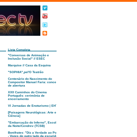
Lista Completa
"Conversas de Animação e
Inclusão Social" // ESEC
Marquise // Casa da Esquina
"SOPHIA",pel'O Teatrão
Centenário do Nascimento do
Compositor Manuel Faria: concerto
de abertura
XXII Caminhos do Cinema
Português: cerimónia de
encerramento
VI Jornadas de Enoturismo | EHTC
[Paisagens Neurológicas: Arte e
Ciência]
"Embarcação do Inferno", Escola
da Noite/Cendrev (TCSB)
Bonifrates: "Diz a Verdade ao Poder
- Vozes do outro lado da escuridão"