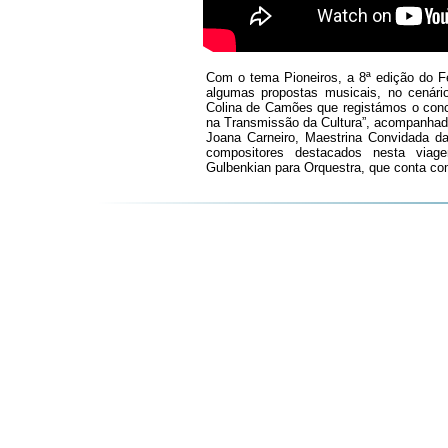
Com o tema Pioneiros, a 8ª edição do F
algumas propostas musicais, no cenário
Colina de Camões que registámos o conc
na Transmissão da Cultura”, acompanhados
Joana Carneiro, Maestrina Convidada da
compositores destacados nesta viage
Gulbenkian para Orquestra, que conta co