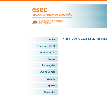
Vídeo : Jeffery Davis ao vivo no est
Home
Emissões RTP2
Trailers RTP2
Vídeos
Instalações
Quem Somos
Galeria
Apoios
Contactos