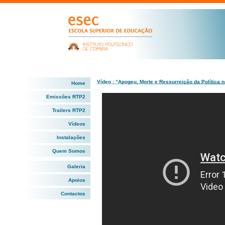
Vídeo : “Apogeu, Morte e Ressurreição da Política
Home
Emissões RTP2
Trailers RTP2
Vídeos
Instalações
Quem Somos
Galeria
Apoios
Contactos