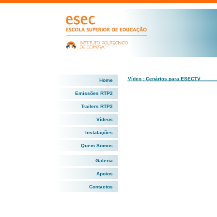
Vídeo : Cenários para ESECTV
Home
Emissões RTP2
Trailers RTP2
Vídeos
Instalações
Quem Somos
Galeria
Apoios
Contactos