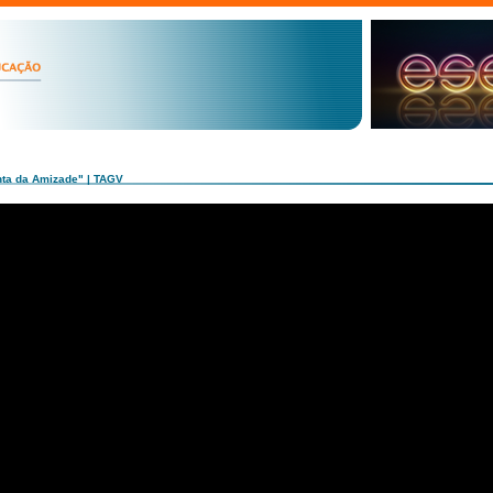
nta da Amizade" | TAGV