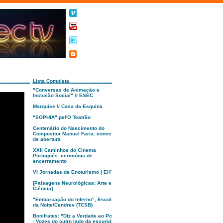
Lista Completa
"Conversas de Animação e
Inclusão Social" // ESEC
Marquise // Casa da Esquina
"SOPHIA",pel'O Teatrão
Centenário do Nascimento do
Compositor Manuel Faria: concerto
de abertura
XXII Caminhos do Cinema
Português: cerimónia de
encerramento
VI Jornadas de Enoturismo | EHTC
[Paisagens Neurológicas: Arte e
Ciência]
"Embarcação do Inferno", Escola
da Noite/Cendrev (TCSB)
Bonifrates: "Diz a Verdade ao Poder
- Vozes do outro lado da escuridão"