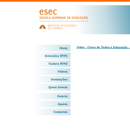
Vídeo : Curso de Teatro e Educação -
Home
Emissões RTP2
Trailers RTP2
Vídeos
Instalações
Quem Somos
Galeria
Apoios
Contactos