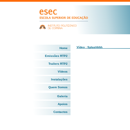
Vídeo : Splashhhh
Home
Emissões RTP2
Trailers RTP2
Vídeos
Instalações
Quem Somos
Galeria
Apoios
Contactos