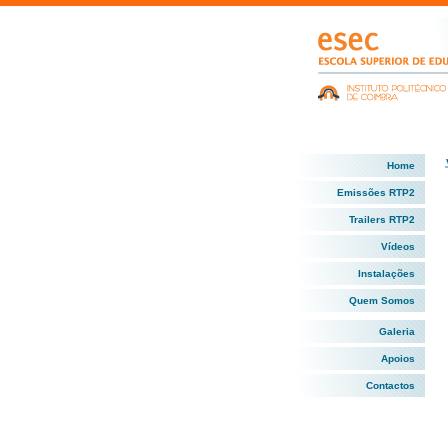
Home
Emissões RTP2
Trailers RTP2
Vídeos
Instalações
Quem Somos
Galeria
Apoios
Contactos