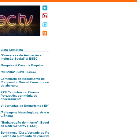
Lista Completa
"Conversas de Animação e
Inclusão Social" // ESEC
Marquise // Casa da Esquina
"SOPHIA",pel'O Teatrão
Centenário do Nascimento do
Compositor Manuel Faria: concerto
de abertura
XXII Caminhos do Cinema
Português: cerimónia de
encerramento
VI Jornadas de Enoturismo | EHTC
[Paisagens Neurológicas: Arte e
Ciência]
"Embarcação do Inferno", Escola
da Noite/Cendrev (TCSB)
Bonifrates: "Diz a Verdade ao Poder
- Vozes do outro lado da escuridão"