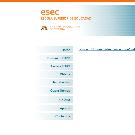
Vídeo : "Oh que calma vai caindo":in
Home
Emissões RTP2
Trailers RTP2
Vídeos
Instalações
Quem Somos
Galeria
Apoios
Contactos