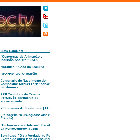
Lista Completa
"Conversas de Animação e
Inclusão Social" // ESEC
Marquise // Casa da Esquina
"SOPHIA",pel'O Teatrão
Centenário do Nascimento do
Compositor Manuel Faria: concerto
de abertura
XXII Caminhos do Cinema
Português: cerimónia de
encerramento
VI Jornadas de Enoturismo | EHTC
[Paisagens Neurológicas: Arte e
Ciência]
"Embarcação do Inferno", Escola
da Noite/Cendrev (TCSB)
Bonifrates: "Diz a Verdade ao Poder
- Vozes do outro lado da escuridão"