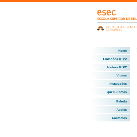
Home
Emissões RTP2
Trailers RTP2
Vídeos
Instalações
Quem Somos
Galeria
Apoios
Contactos