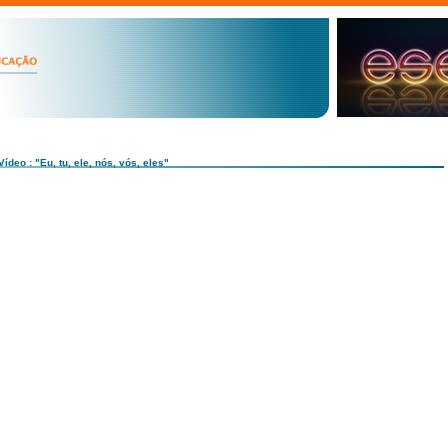
Vídeo : "Eu, tu, ele, nós, vós, eles"