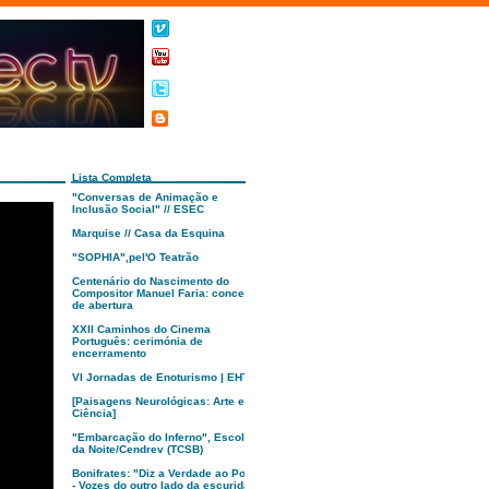
Lista Completa
"Conversas de Animação e
Inclusão Social" // ESEC
Marquise // Casa da Esquina
"SOPHIA",pel'O Teatrão
Centenário do Nascimento do
Compositor Manuel Faria: concerto
de abertura
XXII Caminhos do Cinema
Português: cerimónia de
encerramento
VI Jornadas de Enoturismo | EHTC
[Paisagens Neurológicas: Arte e
Ciência]
"Embarcação do Inferno", Escola
da Noite/Cendrev (TCSB)
Bonifrates: "Diz a Verdade ao Poder
- Vozes do outro lado da escuridão"