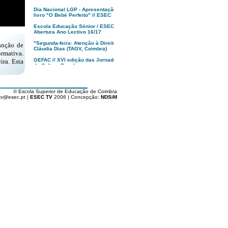
Dia Nacional LGP - Apresentação
livro "O Bebé Perfeito" // ESEC
Escola Educação Sénior / ESEC -
Abertura Ano Lectivo 16/17
"Segunda-feira: Atenção à Direita!",
anção de
Cláudia Dias (TAGV, Coimbra)
rmativa.
GEFAC // XVI edição das Jornadas
ira. Esta
de Cultura Popular
MUSEU, Francisco Tropa | anozero:
bienal de arte contemporânea de
Coimbra
© Escola Superior de Educação de Coimbra
tv@esec.pt |
ESEC TV
2006 | Concepção:
NDSiM
Apresentação XXII Festival
Caminhos do Cinema Português
Tindersticks “The Waiting Room” -
Coimbra - PT
"O Republicário"
Dia da ESEC '16
Alunos de Arte e Design ESEC
vencem Fiat 500 Second Skin
Politécnico de Coimbra : Abertura
Solene Aulas '16/17
Inauguração 17ª Festa do Cinema
Francês // Coimbra
Livro "Rota dos Cafés com História
de Portugal" // Vitor Marques
Apresentação Licenciatura em
Gastronomia