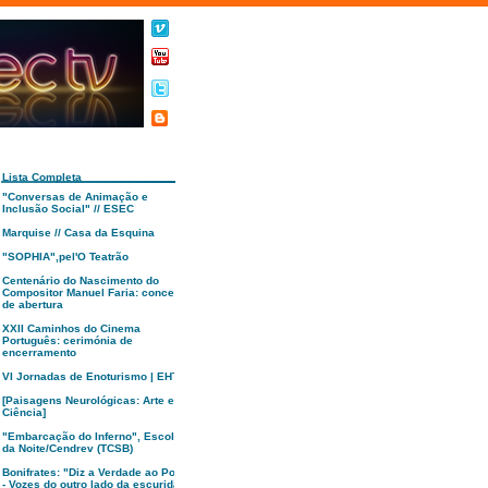
Lista Completa
"Conversas de Animação e
Inclusão Social" // ESEC
Marquise // Casa da Esquina
"SOPHIA",pel'O Teatrão
Centenário do Nascimento do
Compositor Manuel Faria: concerto
de abertura
XXII Caminhos do Cinema
Português: cerimónia de
encerramento
VI Jornadas de Enoturismo | EHTC
[Paisagens Neurológicas: Arte e
Ciência]
"Embarcação do Inferno", Escola
da Noite/Cendrev (TCSB)
Bonifrates: "Diz a Verdade ao Poder
- Vozes do outro lado da escuridão"