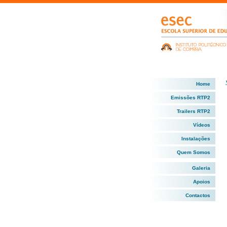
Home
Emissões RTP2
Trailers RTP2
Vídeos
Instalações
Quem Somos
Galeria
Apoios
Contactos