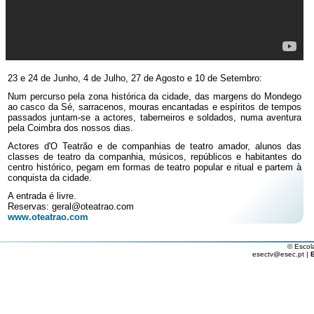
23 e 24 de Junho, 4 de Julho, 27 de Agosto e 10 de Setembro:
Num percurso pela zona histórica da cidade, das margens do Mondego
ao casco da Sé, sarracenos, mouras encantadas e espíritos de tempos
passados juntam-se a actores, taberneiros e soldados, numa aventura
pela Coimbra dos nossos dias.
Actores d'O Teatrão e de companhias de teatro amador, alunos das
classes de teatro da companhia, músicos, repúblicos e habitantes do
centro histórico, pegam em formas de teatro popular e ritual e partem à
conquista da cidade.
A entrada é livre.
Reservas: geral@oteatrao.com
www.oteatrao.com
© Escol
esectv@esec.pt |