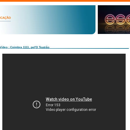
Vídeo : Coimbra 1111, pel'O Teatrão