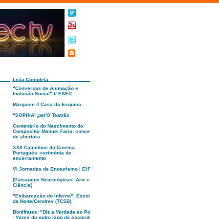
Lista Completa
"Conversas de Animação e
Inclusão Social" // ESEC
Marquise // Casa da Esquina
"SOPHIA",pel'O Teatrão
Centenário do Nascimento do
Compositor Manuel Faria: concerto
de abertura
XXII Caminhos do Cinema
Português: cerimónia de
encerramento
VI Jornadas de Enoturismo | EHTC
[Paisagens Neurológicas: Arte e
Ciência]
"Embarcação do Inferno", Escola
da Noite/Cendrev (TCSB)
Bonifrates: "Diz a Verdade ao Poder
- Vozes do outro lado da escuridão"