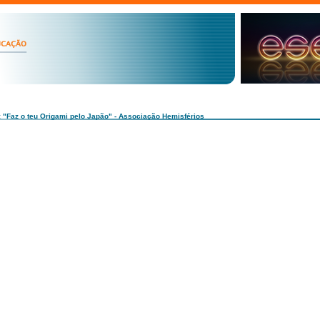
: "Faz o teu Origami pelo Japão" - Associação Hemisférios