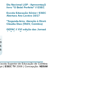
Dia Nacional LGP - Apresentação
livro "O Bebé Perfeito" // ESEC
Escola Educação Sénior / ESEC -
Abertura Ano Lectivo 16/17
"Segunda-feira: Atenção à Direita!",
Cláudia Dias (TAGV, Coimbra)
GEFAC // XVI edição das Jornadas
de Cultura Popular
,
MUSEU, Francisco Tropa | anozero:
bienal de arte contemporânea de
o
Coimbra
s
Apresentação XXII Festival
a
Caminhos do Cinema Português
Tindersticks “The Waiting Room” -
Coimbra - PT
Escola Superior de Educação de Coimbra
"O Republicário"
pt |
ESEC TV
2006 | Concepção:
NDSiM
Dia da ESEC '16
Alunos de Arte e Design ESEC
vencem Fiat 500 Second Skin
Politécnico de Coimbra : Abertura
Solene Aulas '16/17
Inauguração 17ª Festa do Cinema
Francês // Coimbra
Livro "Rota dos Cafés com História
de Portugal" // Vitor Marques
Apresentação Licenciatura em
Gastronomia