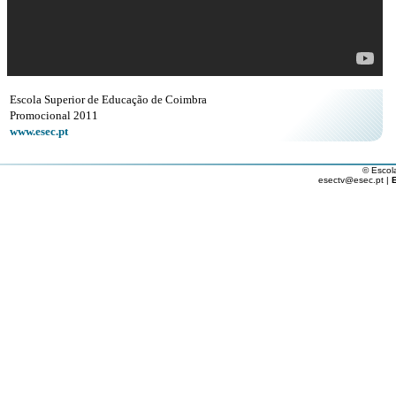
Escola Superior de Educação de Coimbra
Promocional 2011
www.esec.pt
© Escol
esectv@esec.pt |