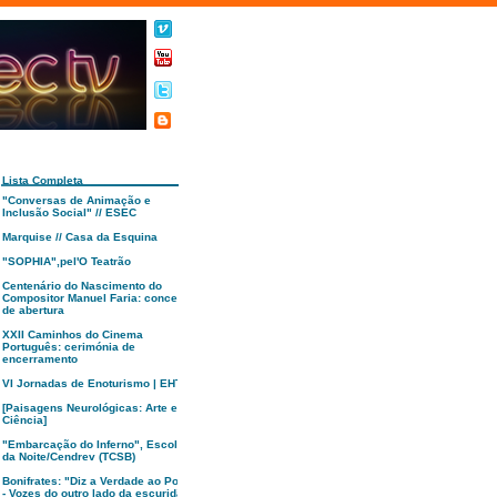
Lista Completa
"Conversas de Animação e
Inclusão Social" // ESEC
Marquise // Casa da Esquina
"SOPHIA",pel'O Teatrão
Centenário do Nascimento do
Compositor Manuel Faria: concerto
de abertura
XXII Caminhos do Cinema
Português: cerimónia de
encerramento
VI Jornadas de Enoturismo | EHTC
[Paisagens Neurológicas: Arte e
Ciência]
"Embarcação do Inferno", Escola
da Noite/Cendrev (TCSB)
Bonifrates: "Diz a Verdade ao Poder
- Vozes do outro lado da escuridão"