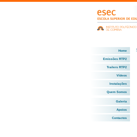
Home
Emissões RTP2
Trailers RTP2
Vídeos
Instalações
Quem Somos
Galeria
Apoios
Contactos