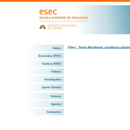
Vídeo : Teatro Meridional: residência artíst
Home
Emissões RTP2
Trailers RTP2
Vídeos
Instalações
Quem Somos
Galeria
Apoios
Contactos