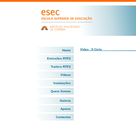
Vídeo : II Ciclo
Home
Emissões RTP2
Trailers RTP2
Vídeos
Instalações
Quem Somos
Galeria
Apoios
Contactos