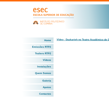
Vídeo : Dazkarieh no Teatro Académico de G
Home
Emissões RTP2
Trailers RTP2
Vídeos
Instalações
Quem Somos
Galeria
Apoios
Contactos