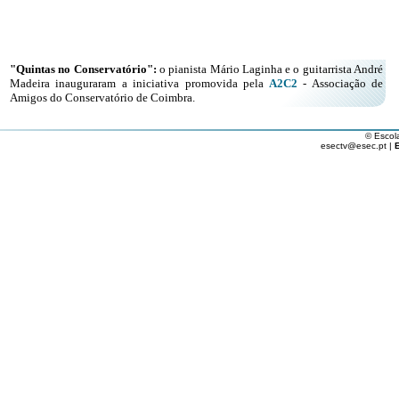
"Quintas no Conservatório":
o pianista Mário Laginha e o guitarrista André
Madeira inauguraram a iniciativa promovida pela
A2C2
-
Associação de
Amigos do Conservatório de Coimbra.
© Escol
esectv@esec.pt |