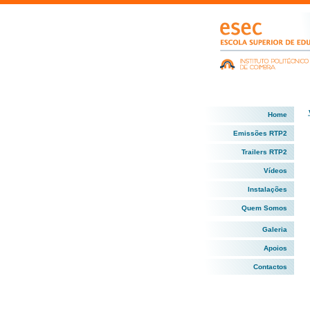
Home
Emissões RTP2
Trailers RTP2
Vídeos
Instalações
Quem Somos
Galeria
Apoios
Contactos