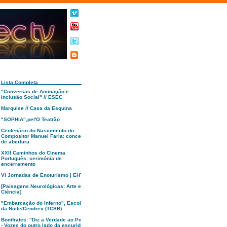
Lista Completa
"Conversas de Animação e
Inclusão Social" // ESEC
Marquise // Casa da Esquina
"SOPHIA",pel'O Teatrão
Centenário do Nascimento do
Compositor Manuel Faria: concerto
de abertura
XXII Caminhos do Cinema
Português: cerimónia de
encerramento
VI Jornadas de Enoturismo | EHTC
[Paisagens Neurológicas: Arte e
Ciência]
"Embarcação do Inferno", Escola
da Noite/Cendrev (TCSB)
Bonifrates: "Diz a Verdade ao Poder
- Vozes do outro lado da escuridão"