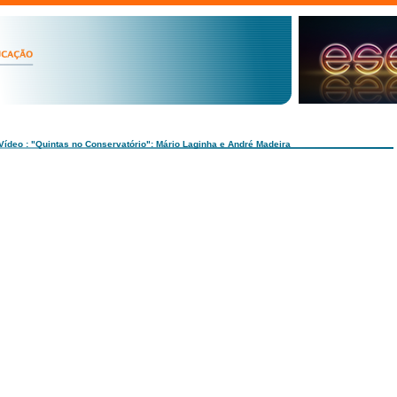
Vídeo : "Quintas no Conservatório": Mário Laginha e André Madeira