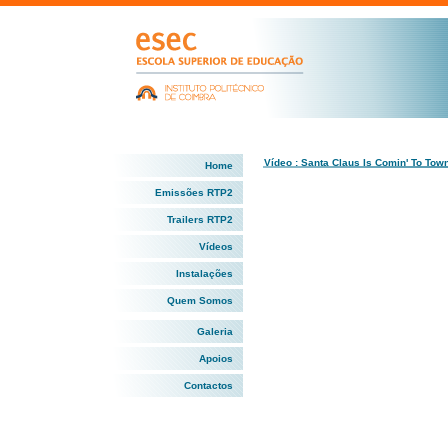
Vídeo : Santa Claus Is Comin' To Tow
Home
Emissões RTP2
Trailers RTP2
Vídeos
Instalações
Quem Somos
Galeria
Apoios
Contactos