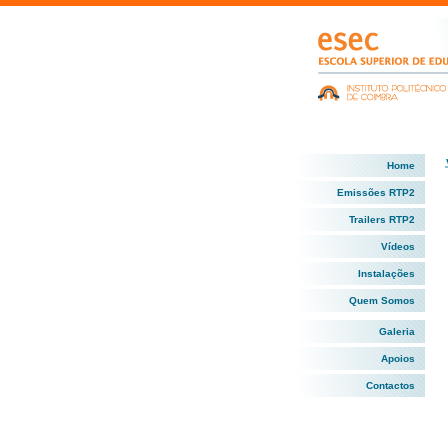
Home
Emissões RTP2
Trailers RTP2
Vídeos
Instalações
Quem Somos
Galeria
Apoios
Contactos