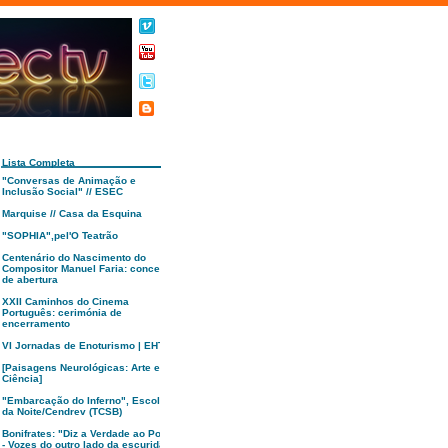
Lista Completa
"Conversas de Animação e
Inclusão Social" // ESEC
Marquise // Casa da Esquina
"SOPHIA",pel'O Teatrão
Centenário do Nascimento do
Compositor Manuel Faria: concerto
de abertura
XXII Caminhos do Cinema
Português: cerimónia de
encerramento
VI Jornadas de Enoturismo | EHTC
[Paisagens Neurológicas: Arte e
Ciência]
"Embarcação do Inferno", Escola
da Noite/Cendrev (TCSB)
Bonifrates: "Diz a Verdade ao Poder
- Vozes do outro lado da escuridão"