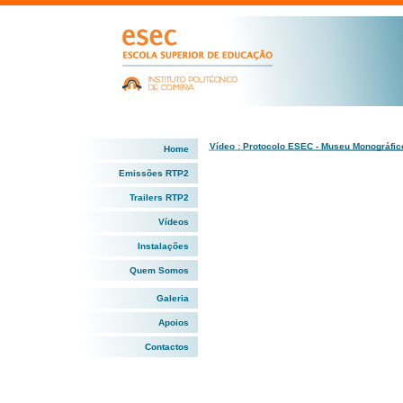
Vídeo : Protocolo ESEC - Museu Monográfic
Home
Emissões RTP2
Trailers RTP2
Vídeos
Instalações
Quem Somos
Galeria
Apoios
Contactos