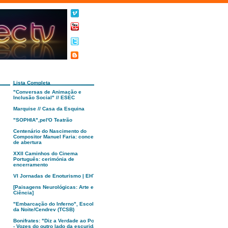
Lista Completa
"Conversas de Animação e
Inclusão Social" // ESEC
Marquise // Casa da Esquina
"SOPHIA",pel'O Teatrão
Centenário do Nascimento do
Compositor Manuel Faria: concerto
de abertura
XXII Caminhos do Cinema
Português: cerimónia de
encerramento
VI Jornadas de Enoturismo | EHTC
[Paisagens Neurológicas: Arte e
Ciência]
"Embarcação do Inferno", Escola
da Noite/Cendrev (TCSB)
Bonifrates: "Diz a Verdade ao Poder
- Vozes do outro lado da escuridão"