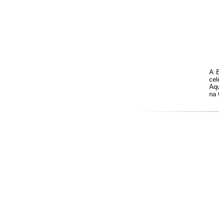
A E
cel
Aqu
na 