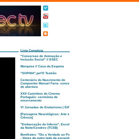
Lista Completa
"Conversas de Animação e
Inclusão Social" // ESEC
Marquise // Casa da Esquina
"SOPHIA",pel'O Teatrão
Centenário do Nascimento do
Compositor Manuel Faria: concerto
de abertura
XXII Caminhos do Cinema
Português: cerimónia de
encerramento
VI Jornadas de Enoturismo | EHTC
[Paisagens Neurológicas: Arte e
Ciência]
"Embarcação do Inferno", Escola
da Noite/Cendrev (TCSB)
Bonifrates: "Diz a Verdade ao Poder
- Vozes do outro lado da escuridão"