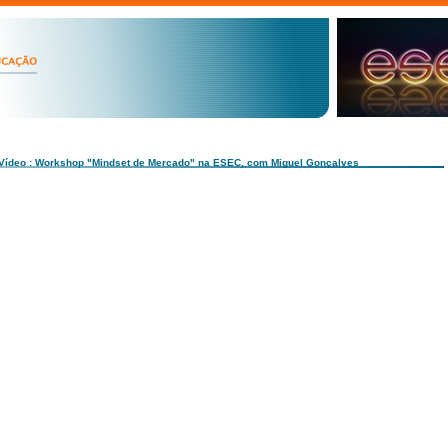
Vídeo : Workshop "Mindset de Mercado" na ESEC, com Miguel Gonçalves