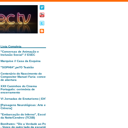
Lista Completa
"Conversas de Animação e
Inclusão Social" // ESEC
Marquise // Casa da Esquina
"SOPHIA",pel'O Teatrão
Centenário do Nascimento do
Compositor Manuel Faria: concerto
de abertura
XXII Caminhos do Cinema
Português: cerimónia de
encerramento
VI Jornadas de Enoturismo | EHTC
[Paisagens Neurológicas: Arte e
Ciência]
"Embarcação do Inferno", Escola
da Noite/Cendrev (TCSB)
Bonifrates: "Diz a Verdade ao Poder
- Vozes do outro lado da escuridão"