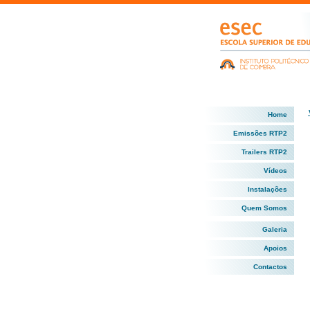
Home
Emissões RTP2
Trailers RTP2
Vídeos
Instalações
Quem Somos
Galeria
Apoios
Contactos