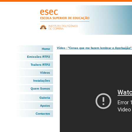
Vídeo : "Cenas que me fazem lembrar o Azerbaijão",
Home
Emissões RTP2
Trailers RTP2
Vídeos
Instalações
Quem Somos
Galeria
Apoios
Contactos