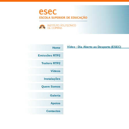
Vídeo : Dia Aberto ao Desporto (ESEC)
Home
Emissões RTP2
Trailers RTP2
Vídeos
Instalações
Quem Somos
Galeria
Apoios
Contactos