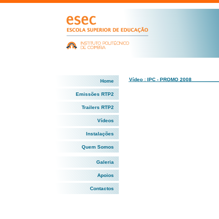
Vídeo : IPC - PROMO 2008
Home
Emissões RTP2
Trailers RTP2
Vídeos
Instalações
Quem Somos
Galeria
Apoios
Contactos