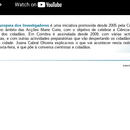
uropeia dos Investigadores
é uma iniciativa promovida desde 2005 pela 
no âmbito das Acções Marie Curie, com o objetivo de celebrar a Ciênci
r dos cidadãos. Em Coimbra é assinalada desde 2009, com várias acti
as, e com outras actividades preparatórias que vão despertando os cidadão
a cidade. Joana Cabral Oliveira explica-nos o que vai acontecer nesta noit
xta-feira, e que põe à conversa cientistas e cidadãos.
esec