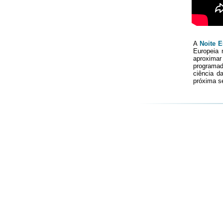
A
Noite E
Europeia 
aproxima
programad
ciência d
próxima se