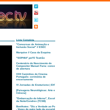
Lista Completa
"Conversas de Animação e
Inclusão Social" // ESEC
Marquise // Casa da Esquina
"SOPHIA",pel'O Teatrão
Centenário do Nascimento do
Compositor Manuel Faria: concerto
de abertura
XXII Caminhos do Cinema
Português: cerimónia de
encerramento
VI Jornadas de Enoturismo | EHTC
[Paisagens Neurológicas: Arte e
Ciência]
"Embarcação do Inferno", Escola
da Noite/Cendrev (TCSB)
Bonifrates: "Diz a Verdade ao Poder
- Vozes do outro lado da escuridão"