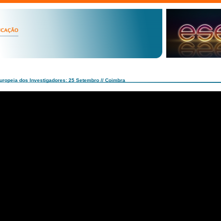
Europeia dos Investigadores: 25 Setembro // Coimbra