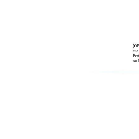
[OB
sua
Per
no 