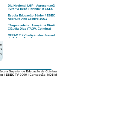
Dia Nacional LGP - Apresentação
livro "O Bebé Perfeito" // ESEC
Escola Educação Sénior / ESEC -
Abertura Ano Lectivo 16/17
"Segunda-feira: Atenção à Direita!",
Cláudia Dias (TAGV, Coimbra)
GEFAC // XVI edição das Jornadas
de Cultura Popular
a
MUSEU, Francisco Tropa | anozero:
s
bienal de arte contemporânea de
Coimbra
o
Apresentação XXII Festival
Caminhos do Cinema Português
Tindersticks “The Waiting Room” -
Escola Superior de Educação de Coimbra
Coimbra - PT
pt |
ESEC TV
2006 | Concepção:
NDSiM
"O Republicário"
Dia da ESEC '16
Alunos de Arte e Design ESEC
vencem Fiat 500 Second Skin
Politécnico de Coimbra : Abertura
Solene Aulas '16/17
Inauguração 17ª Festa do Cinema
Francês // Coimbra
Livro "Rota dos Cafés com História
de Portugal" // Vitor Marques
Apresentação Licenciatura em
Gastronomia