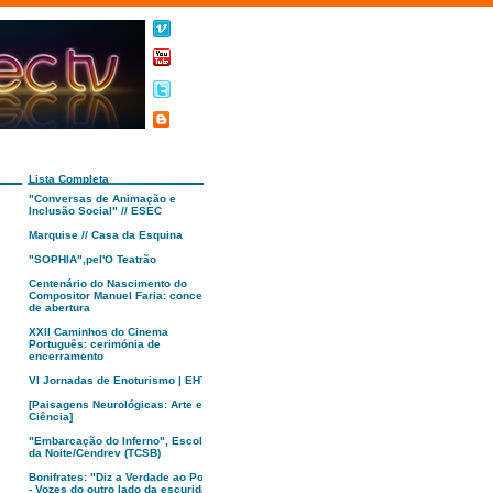
Lista Completa
"Conversas de Animação e
Inclusão Social" // ESEC
Marquise // Casa da Esquina
"SOPHIA",pel'O Teatrão
Centenário do Nascimento do
Compositor Manuel Faria: concerto
de abertura
XXII Caminhos do Cinema
Português: cerimónia de
encerramento
VI Jornadas de Enoturismo | EHTC
[Paisagens Neurológicas: Arte e
Ciência]
"Embarcação do Inferno", Escola
da Noite/Cendrev (TCSB)
Bonifrates: "Diz a Verdade ao Poder
- Vozes do outro lado da escuridão"