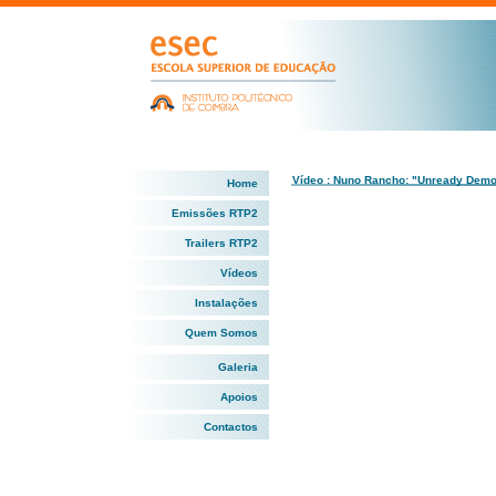
Vídeo : Nuno Rancho: "Unready Dem
Home
Emissões RTP2
Trailers RTP2
Vídeos
Instalações
Quem Somos
Galeria
Apoios
Contactos