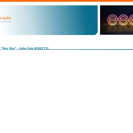
: "Hey Ray" - John Cale (ESECTV)