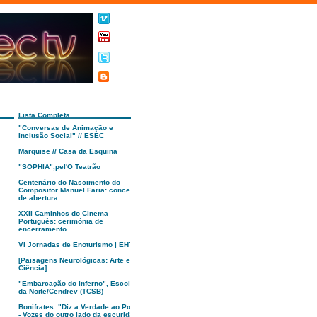
Lista Completa
"Conversas de Animação e
Inclusão Social" // ESEC
Marquise // Casa da Esquina
"SOPHIA",pel'O Teatrão
Centenário do Nascimento do
Compositor Manuel Faria: concerto
de abertura
XXII Caminhos do Cinema
Português: cerimónia de
encerramento
VI Jornadas de Enoturismo | EHTC
[Paisagens Neurológicas: Arte e
Ciência]
"Embarcação do Inferno", Escola
da Noite/Cendrev (TCSB)
Bonifrates: "Diz a Verdade ao Poder
- Vozes do outro lado da escuridão"