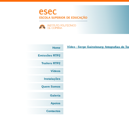
Vídeo : Serge Gainsbourg: fotografias de 
Home
Emissões RTP2
Trailers RTP2
Vídeos
Instalações
Quem Somos
Galeria
Apoios
Contactos