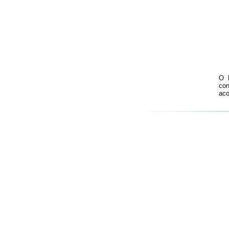
O 
con
aco