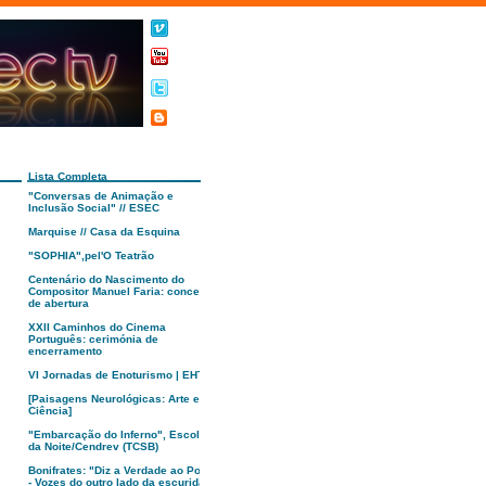
Lista Completa
"Conversas de Animação e
Inclusão Social" // ESEC
Marquise // Casa da Esquina
"SOPHIA",pel'O Teatrão
Centenário do Nascimento do
Compositor Manuel Faria: concerto
de abertura
XXII Caminhos do Cinema
Português: cerimónia de
encerramento
VI Jornadas de Enoturismo | EHTC
[Paisagens Neurológicas: Arte e
Ciência]
"Embarcação do Inferno", Escola
da Noite/Cendrev (TCSB)
Bonifrates: "Diz a Verdade ao Poder
- Vozes do outro lado da escuridão"