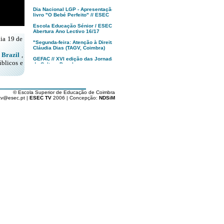
Dia Nacional LGP - Apresentação
livro "O Bebé Perfeito" // ESEC
Escola Educação Sénior / ESEC -
Abertura Ano Lectivo 16/17
ia 19 de
"Segunda-feira: Atenção à Direita!",
Cláudia Dias (TAGV, Coimbra)
 Brazil
,
GEFAC // XVI edição das Jornadas
úblicos e
de Cultura Popular
MUSEU, Francisco Tropa | anozero:
bienal de arte contemporânea de
Coimbra
© Escola Superior de Educação de Coimbra
Apresentação XXII Festival
tv@esec.pt |
ESEC TV
2006 | Concepção:
NDSiM
Caminhos do Cinema Português
Tindersticks “The Waiting Room” -
Coimbra - PT
"O Republicário"
Dia da ESEC '16
Alunos de Arte e Design ESEC
vencem Fiat 500 Second Skin
Politécnico de Coimbra : Abertura
Solene Aulas '16/17
Inauguração 17ª Festa do Cinema
Francês // Coimbra
Livro "Rota dos Cafés com História
de Portugal" // Vitor Marques
Apresentação Licenciatura em
Gastronomia