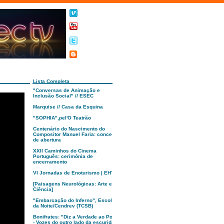
Lista Completa
"Conversas de Animação e
Inclusão Social" // ESEC
Marquise // Casa da Esquina
"SOPHIA",pel'O Teatrão
Centenário do Nascimento do
Compositor Manuel Faria: concerto
de abertura
XXII Caminhos do Cinema
Português: cerimónia de
encerramento
VI Jornadas de Enoturismo | EHTC
[Paisagens Neurológicas: Arte e
Ciência]
"Embarcação do Inferno", Escola
da Noite/Cendrev (TCSB)
Bonifrates: "Diz a Verdade ao Poder
- Vozes do outro lado da escuridão"