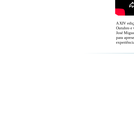
A XIV ediç
Outubro e v
José Miguel
para apres
experiência