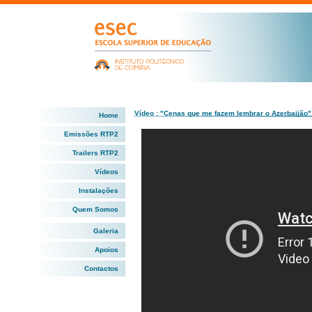
Vídeo : "Cenas que me fazem lembrar o Azerbaijão"
Home
Emissões RTP2
Trailers RTP2
Vídeos
Instalações
Quem Somos
Galeria
Apoios
Contactos