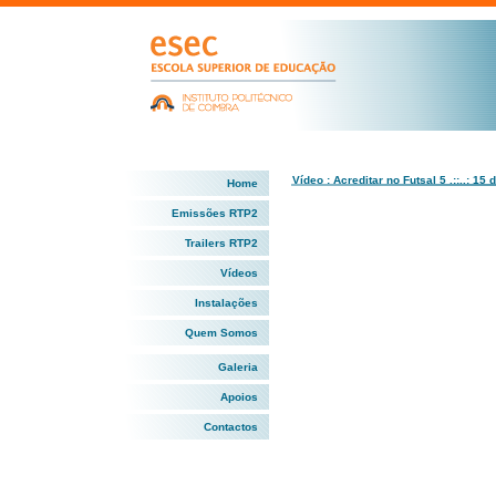
Vídeo : Acreditar no Futsal 5 .::..: 15
Home
Emissões RTP2
Trailers RTP2
Vídeos
Instalações
Quem Somos
Galeria
Apoios
Contactos