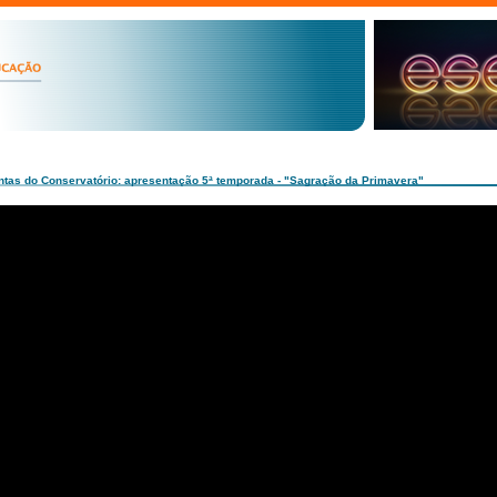
intas do Conservatório: apresentação 5ª temporada - "Sagração da Primavera"