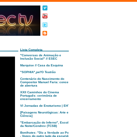
Lista Completa
"Conversas de Animação e
Inclusão Social" // ESEC
Marquise // Casa da Esquina
"SOPHIA",pel'O Teatrão
Centenário do Nascimento do
Compositor Manuel Faria: concerto
de abertura
XXII Caminhos do Cinema
Português: cerimónia de
encerramento
VI Jornadas de Enoturismo | EHTC
[Paisagens Neurológicas: Arte e
Ciência]
"Embarcação do Inferno", Escola
da Noite/Cendrev (TCSB)
Bonifrates: "Diz a Verdade ao Poder
- Vozes do outro lado da escuridão"