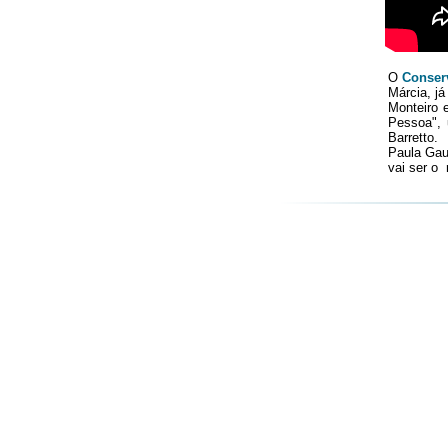
O
Conser
Márcia, j
Monteiro 
Pessoa", 
Barretto.
Paula Gau
vai ser o 