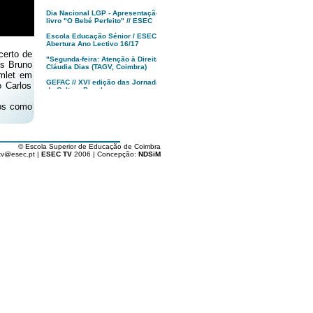
Dia Nacional LGP - Apresentação
livro "O Bebé Perfeito" // ESEC
Escola Educação Sénior / ESEC -
Abertura Ano Lectivo 16/17
erto de
"Segunda-feira: Atenção à Direita!",
s Bruno
Cláudia Dias (TAGV, Coimbra)
amlet em
GEFAC // XVI edição das Jornadas
 Carlos
de Cultura Popular
os como
MUSEU, Francisco Tropa | anozero:
bienal de arte contemporânea de
Coimbra
Apresentação XXII Festival
Caminhos do Cinema Português
© Escola Superior de Educação de Coimbra
tv@esec.pt |
ESEC TV
2006 | Concepção:
NDSiM
Tindersticks “The Waiting Room” -
Coimbra - PT
"O Republicário"
Dia da ESEC '16
Alunos de Arte e Design ESEC
vencem Fiat 500 Second Skin
Politécnico de Coimbra : Abertura
Solene Aulas '16/17
Inauguração 17ª Festa do Cinema
Francês // Coimbra
Livro "Rota dos Cafés com História
de Portugal" // Vitor Marques
Apresentação Licenciatura em
Gastronomia