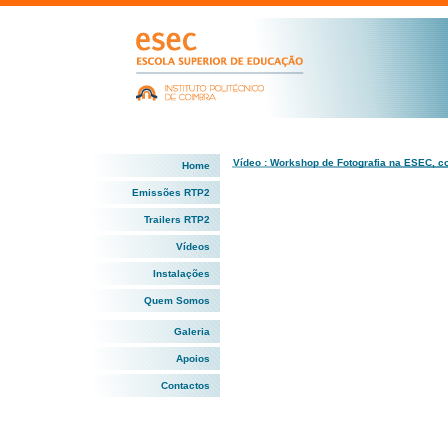
Vídeo : Workshop de Fotografia na ESEC, 
Home
Emissões RTP2
Trailers RTP2
Vídeos
Instalações
Quem Somos
Galeria
Apoios
Contactos