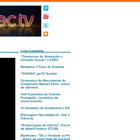
Lista Completa
"Conversas de Animação e
Inclusão Social" // ESEC
Marquise // Casa da Esquina
"SOPHIA",pel'O Teatrão
Centenário do Nascimento do
Compositor Manuel Faria: concerto
de abertura
XXII Caminhos do Cinema
Português: cerimónia de
encerramento
VI Jornadas de Enoturismo | EHTC
[Paisagens Neurológicas: Arte e
Ciência]
"Embarcação do Inferno", Escola
da Noite/Cendrev (TCSB)
Bonifrates: "Diz a Verdade ao Poder
- Vozes do outro lado da escuridão"