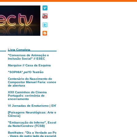
Lista Completa
"Conversas de Animação e
Inclusão Social" // ESEC
Marquise // Casa da Esquina
"SOPHIA",pel'O Teatrão
Centenário do Nascimento do
Compositor Manuel Faria: concerto
de abertura
XXII Caminhos do Cinema
Português: cerimónia de
encerramento
VI Jornadas de Enoturismo | EHTC
[Paisagens Neurológicas: Arte e
Ciência]
"Embarcação do Inferno", Escola
da Noite/Cendrev (TCSB)
Bonifrates: "Diz a Verdade ao Poder
- Vozes do outro lado da escuridão"