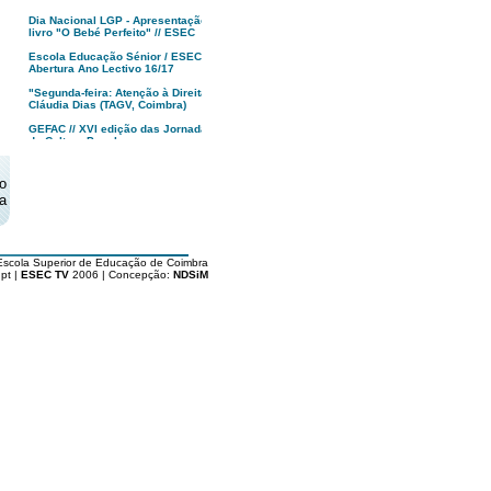
Dia Nacional LGP - Apresentação
livro "O Bebé Perfeito" // ESEC
Escola Educação Sénior / ESEC -
Abertura Ano Lectivo 16/17
"Segunda-feira: Atenção à Direita!",
Cláudia Dias (TAGV, Coimbra)
GEFAC // XVI edição das Jornadas
de Cultura Popular
MUSEU, Francisco Tropa | anozero:
bienal de arte contemporânea de
o
Coimbra
a
Apresentação XXII Festival
Caminhos do Cinema Português
Tindersticks “The Waiting Room” -
Coimbra - PT
Escola Superior de Educação de Coimbra
pt |
ESEC TV
2006 | Concepção:
NDSiM
"O Republicário"
Dia da ESEC '16
Alunos de Arte e Design ESEC
vencem Fiat 500 Second Skin
Politécnico de Coimbra : Abertura
Solene Aulas '16/17
Inauguração 17ª Festa do Cinema
Francês // Coimbra
Livro "Rota dos Cafés com História
de Portugal" // Vitor Marques
Apresentação Licenciatura em
Gastronomia