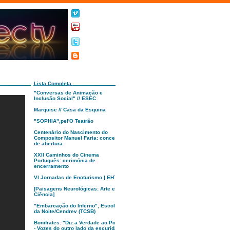
Lista Completa
"Conversas de Animação e
Inclusão Social" // ESEC
Marquise // Casa da Esquina
"SOPHIA",pel'O Teatrão
Centenário do Nascimento do
Compositor Manuel Faria: concerto
de abertura
XXII Caminhos do Cinema
Português: cerimónia de
encerramento
VI Jornadas de Enoturismo | EHTC
[Paisagens Neurológicas: Arte e
Ciência]
"Embarcação do Inferno", Escola
da Noite/Cendrev (TCSB)
Bonifrates: "Diz a Verdade ao Poder
- Vozes do outro lado da escuridão"