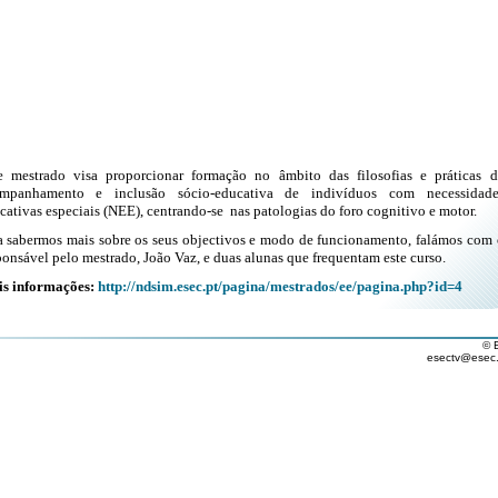
e mestrado visa proporcionar formação no âmbito das filosofias e práticas d
mpanhamento e inclusão sócio-educativa de indivíduos com necessidade
cativas especiais (NEE), centrando-se nas patologias do foro cognitivo e motor.
a sabermos mais sobre os seus objectivos e modo de funcionamento, falámos com 
ponsável pelo mestrado, João Vaz, e duas alunas que frequentam este curso.
s informações:
http://ndsim.esec.pt/pagina/mestrados/ee/pagina.php?id=4
© 
esectv@esec.