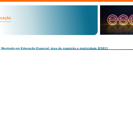
: Mestrado em Educação Especial: área de cognição e motricidade (ESEC)