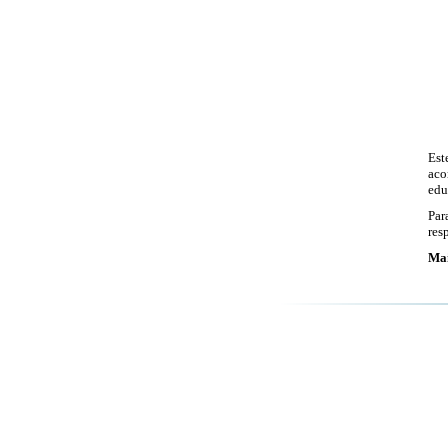
Est
aco
edu
Par
res
Mai