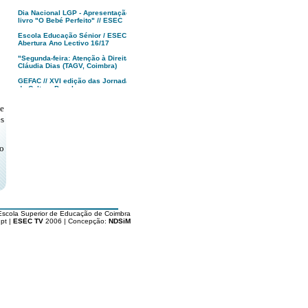
Dia Nacional LGP - Apresentação
livro "O Bebé Perfeito" // ESEC
Escola Educação Sénior / ESEC -
Abertura Ano Lectivo 16/17
"Segunda-feira: Atenção à Direita!",
Cláudia Dias (TAGV, Coimbra)
GEFAC // XVI edição das Jornadas
de Cultura Popular
MUSEU, Francisco Tropa | anozero:
e
bienal de arte contemporânea de
s
Coimbra
Apresentação XXII Festival
Caminhos do Cinema Português
o
Tindersticks “The Waiting Room” -
Coimbra - PT
"O Republicário"
Dia da ESEC '16
Alunos de Arte e Design ESEC
Escola Superior de Educação de Coimbra
vencem Fiat 500 Second Skin
pt |
ESEC TV
2006 | Concepção:
NDSiM
Politécnico de Coimbra : Abertura
Solene Aulas '16/17
Inauguração 17ª Festa do Cinema
Francês // Coimbra
Livro "Rota dos Cafés com História
de Portugal" // Vitor Marques
Apresentação Licenciatura em
Gastronomia