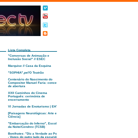
Lista Completa
"Conversas de Animação e
Inclusão Social" // ESEC
Marquise // Casa da Esquina
"SOPHIA",pel'O Teatrão
Centenário do Nascimento do
Compositor Manuel Faria: concerto
de abertura
XXII Caminhos do Cinema
Português: cerimónia de
encerramento
VI Jornadas de Enoturismo | EHTC
[Paisagens Neurológicas: Arte e
Ciência]
"Embarcação do Inferno", Escola
da Noite/Cendrev (TCSB)
Bonifrates: "Diz a Verdade ao Poder
- Vozes do outro lado da escuridão"