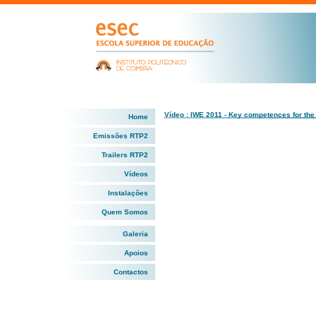
Vídeo : IWE 2011 - Key competences for the f
Home
Emissões RTP2
Trailers RTP2
Vídeos
Instalações
Quem Somos
Galeria
Apoios
Contactos