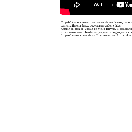
"Sophia" é uma viagem, que começa dentro de casa, numa ma
para uma floresta densa, povoada por anões e fadas.
A partir da obra de Sophia de Mello Breyner, a companhia
arrisca novas possibilidades na pesquisa da linguagem teatral
"Sophia" está em cena até dia 7 de Janeiro, na Oficina Munic